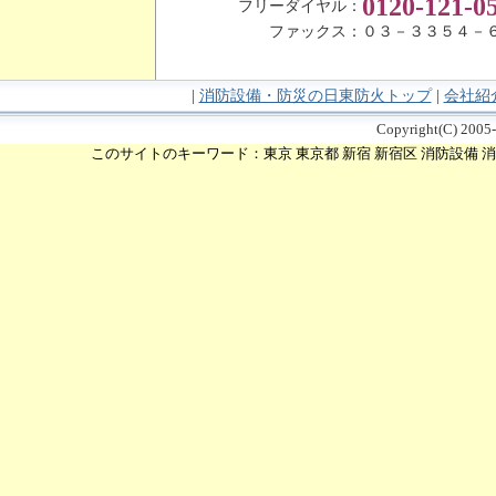
0120
-121-0
フリーダイヤル：
ファックス：
０３－３３５４－
|
消防設備・防災の日東防火トップ
|
会社紹
Copyright(C) 2005-
このサイトのキーワード：東京 東京都 新宿 新宿区 消防設備 消